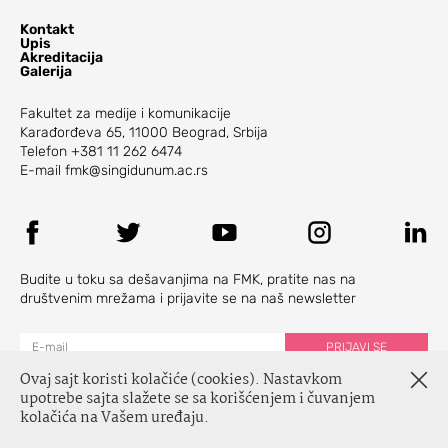
Kontakt
Upis
Akreditacija
Galerija
Fakultet za medije i komunikacije
Karađorđeva 65, 11000 Beograd, Srbija
Telefon
+381 11 262 6474
E-mail
fmk@singidunum.ac.rs
Budite u toku sa dešavanjima na FMK, pratite nas na
društvenim mrežama i prijavite se na naš newsletter
Ovaj sajt koristi kolačiće (cookies). Nastavkom
upotrebe sajta slažete se sa korišćenjem i čuvanjem
kolačića na Vašem uređaju.
© Fakultet za medije i komunikacije, 2026