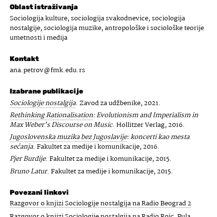
Oblast istraživanja
Sociologija kulture, sociologija svakodnevice, sociologija
nostalgije, sociologija muzike, antropološke i sociološke teorije
umetnosti i medija
Kontakt
ana.petrov@fmk.edu.rs
Izabrane publikacije
Sociologije nostalgija
. Zavod za udžbenike, 2021.
Rethinking Rationalisation
: Evolutionism and Imperialism in
Max Weber’s Discourse on Music
. Hollitzer Verlag, 2016.
Jugoslovenska muzika bez Jugoslavije
: koncerti kao mesta
sećanja
. Fakultet za medije i komunikacije, 2016.
Pjer Burdije
. Fakultet za medije i komunikacije, 2015.
Bruno Latur
. Fakultet za medije i komunikacije, 2015.
Povezani linkovi
Razgovor o knjizi Sociologije nostalgija na Radio Beograd 2
Razgovor o knjizi Sociologije nostalgija na Radio Rojc, Pula