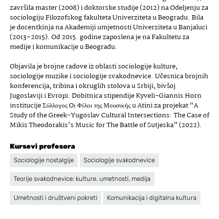
završila master (2008) i doktorske studije (2012) na Odeljenju za
sociologiju Filozofskog fakulteta Univerziteta u Beogradu. Bila
je docentkinja na Akademiji umjetnosti Univerziteta u Banjaluci
(2013–2015). Od 2015. godine zaposlena je na Fakultetu za
medije i komunikacije u Beogradu.
Objavila je brojne radove iz oblasti sociologije kulture,
sociologije muzike i sociologije svakodnevice. Učesnica brojnih
konferencija, tribina i okruglih stolova u Srbiji, bivšoj
Jugoslaviji i Evropi. Dobitnica stipendije Kyveli-Giannis Horn
institucije Σύλλογος Oι Φίλοι της Μουσικής u Atini za projekat “A
Study of the Greek-Yugoslav Cultural Intersections: The Case of
Mikis Theodorakis’s Music for The Battle of Sutjeska” (2022).
Kursevi profesora
Sociologije nostalgije
Sociologije svakodnevice
Teorije svakodnevice: kulture, umetnosti, medija
Umetnosti i društveni pokreti
Komunikacija i digitalna kultura