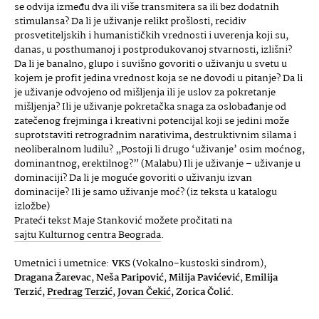
se odvija između dva ili više transmitera sa ili bez dodatnih
stimulansa? Da li je uživanje relikt prošlosti, recidiv
prosvetiteljskih i humanističkih vrednosti i uverenja koji su,
danas, u posthumanoj i postprodukovanoj stvarnosti, izlišni?
Da li je banalno, glupo i suvišno govoriti o uživanju u svetu u
kojem je profit jedina vrednost koja se ne dovodi u pitanje? Da li
je uživanje odvojeno od mišljenja ili je uslov za pokretanje
mišljenja? Ili je uživanje pokretačka snaga za oslobađanje od
zatečenog frejminga i kreativni potencijal koji se jedini može
suprotstaviti retrogradnim narativima, destruktivnim silama i
neoliberalnom ludilu? „Postoji li drugo ‘uživanje’ osim moćnog,
dominantnog, erektilnog?” (Malabu) Ili je uživanje – uživanje u
dominaciji? Da li je moguće govoriti o uživanju izvan
dominacije? Ili je samo uživanje moć? (iz teksta u katalogu
izložbe)
Prateći tekst Maje Stanković možete pročitati na
sajtu Kulturnog centra Beograda
.
Umetnici i umetnice:
VKS
(Vokalno-kustoski sindrom),
Dragana Žarevac
,
Neša Paripović
,
Milija Pavićević
,
Emilija
Terzić
,
Predrag Terzić
,
Jovan Čekić
,
Zorica Čolić
.