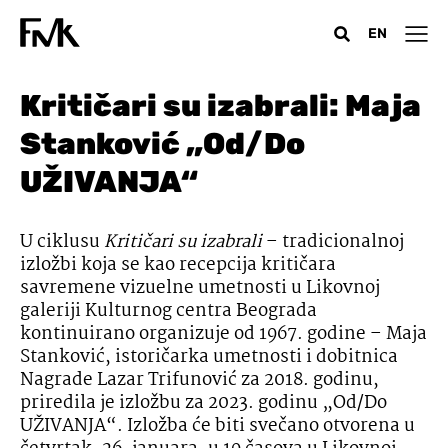
EN
Kritičari su izabrali: Maja
Stanković „Od/Do
UŽIVANJA“
U ciklusu
Kritičari su izabrali
– tradicionalnoj
izložbi koja se kao recepcija kritičara
savremene vizuelne umetnosti u Likovnoj
galeriji Kulturnog centra Beograda
kontinuirano organizuje od 1967. godine – Maja
Stanković, istoričarka umetnosti i dobitnica
Nagrade Lazar Trifunović za 2018. godinu,
priredila je izložbu za 2023. godinu „Od/Do
UŽIVANJA“. Izložba će biti svečano otvorena u