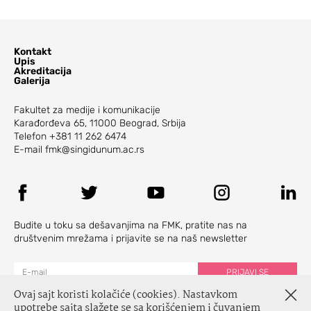
Kontakt
Upis
Akreditacija
Galerija
Fakultet za medije i komunikacije
Karađorđeva 65, 11000 Beograd, Srbija
Telefon
+381 11 262 6474
E-mail
fmk@singidunum.ac.rs
Budite u toku sa dešavanjima na FMK, pratite nas na
društvenim mrežama i prijavite se na naš newsletter
Ovaj sajt koristi kolačiće (cookies). Nastavkom
upotrebe sajta slažete se sa korišćenjem i čuvanjem