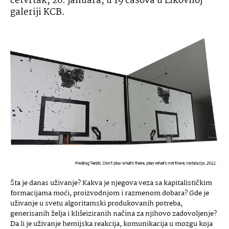
četvrtak, 26. januara, u 19 časova u Likovnoj
galeriji KCB.
Šta je danas uživanje? Kakva je njegova veza sa kapitalističkim
formacijama moći, proizvodnjom i razmenom dobara? Gde je
uživanje u svetu algoritamski produkovanih potreba,
generisanih želja i klišeiziranih načina za njihovo zadovoljenje?
Da li je uživanje hemijska reakcija, komunikacija u mozgu koja