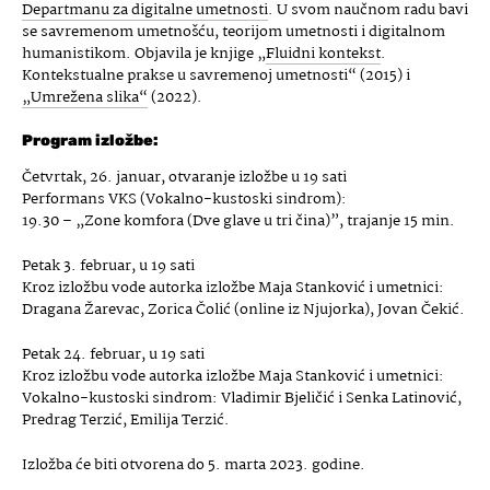
Departmanu za digitalne umetnosti
. U svom naučnom radu bavi
se savremenom umetnošću, teorijom umetnosti i digitalnom
humanistikom. Objavila je knjige „
Fluidni kontekst
.
Kontekstualne prakse u savremenoj umetnosti“ (2015) i
„Umrežena slika“
(2022).
Program izložbe:
Četvrtak, 26. januar, otvaranje izložbe u 19 sati
Performans VKS (Vokalno-kustoski sindrom):
19.30 – „Zone komfora (Dve glave u tri čina)”, trajanje 15 min.
Petak 3. februar, u 19 sati
Kroz izložbu vode autorka izložbe Maja Stanković i umetnici:
Dragana Žarevac, Zorica Čolić (online iz Njujorka), Jovan Čekić.
Petak 24. februar, u 19 sati
Kroz izložbu vode autorka izložbe Maja Stanković i umetnici:
Vokalno-kustoski sindrom: Vladimir Bjeličić i Senka Latinović,
Predrag Terzić, Emilija Terzić.
Izložba će biti otvorena do 5. marta 2023. godine.